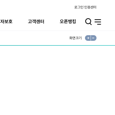
로그인
인증센터
비자보호
고객센터
오픈뱅킹
검
전
색
체
메
뉴
화면크기
확
축
대
소