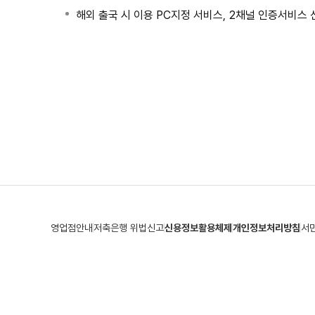
해외 출국 시 이용 PC지정 서비스, 2채널 인증서비스
영업점안내
저축은행 위법신고
신용정보활용체제
개인정보처리방침
서
(우 14235) 지번주소 : 경기도 광명시 철산동 250, 1층
도로명주소 : 경
본점 02-2685-0001
분당지점 031-786-0001
개인금융팀 고객센
Copyright(C) 2021 융창저축은행. All Rights Reserved.