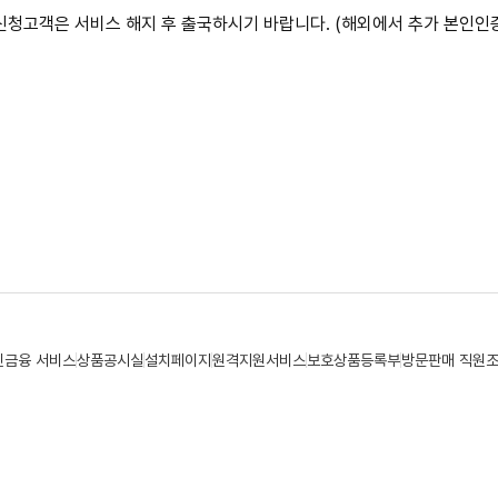
 신청고객은 서비스 해지 후 출국하시기 바랍니다. (해외에서 추가 본인인
민금융 서비스
상품공시실
설치페이지
원격지원서비스
보호상품등록부
방문판매 직원
기도 광명시 철산로5, 1층
터 1522-9119
금융사기 피해예방 안심센터 1544-3061