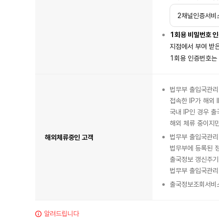
인
고
객
2채널인증서비
항
목
이
있
1회용 비밀번호 
습
니
다.
지점에서 부여 받은
1회용 인증번호는 
법무부 출입국관리
접속한 IP가 해외 
국내 IP인 경우 
해외 체류 중이지만
법무부 출입국관리
해외체류중인 고객
법무부에 등록된 정
출국정보 갱신주기 
법무부 출입국관리
출국정보조회서비스
알려드립니다