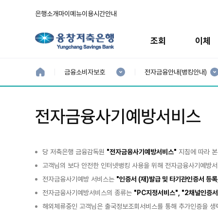
은행소개
마이메뉴
이용시간안내
주
메
조회
이체
뉴
현
현
재
재
홈
금융소비자보호
전자금융안내(뱅킹안내)
으
1
2
로
분
분
류
류
:
:
전자금융사기예방서비스
당 저축은행 금융감독원
"전자금융사기예방서비스"
지침에 따라 본
고객님의 보다 안전한 인터넷뱅킹 사용을 위해 전자금융사기예방서
전자금융사기예방 서비스는
"인증서 (재)발급 및 타기관인증서 등록
전자금융사기예방서비스의 종류는
"PC지정서비스", "2채널인증서
해외체류중인 고객님은 출국정보조회서비스를 통해 추가인증을 생략