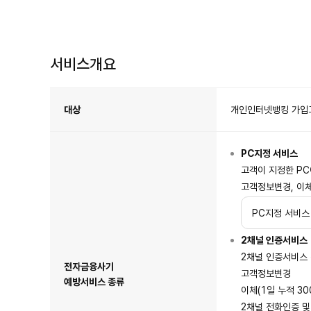
서비스개요
서
비
스
대상
개인인터넷뱅킹 가입
개
요
표
이
며
대
PC지정 서비스
상,
신
청
고객이 지정한 PC
방
법,
고객정보변경, 이체
전
자
금
융
PC지정 서비스
사
기
예
방
2채널 인증서비스
서
비
2채널 인증서비스 
스
종
전자금융사기
류,
고객정보변경
해
예방서비스 종류
외
이체(1일 누적 30
체
류
중
2채널 전화인증 및