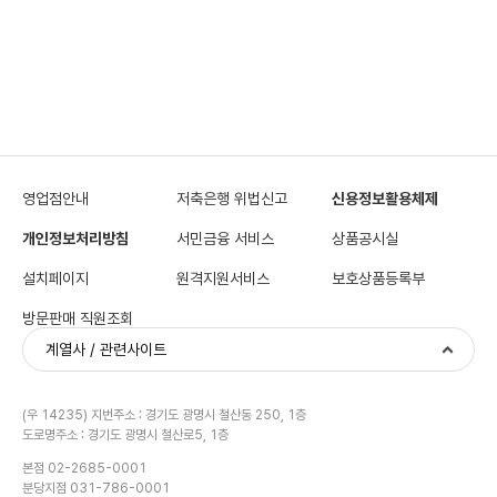
영업점안내
저축은행 위법신고
신용정보활용체제
개인정보처리방침
서민금융 서비스
상품공시실
설치페이지
원격지원서비스
보호상품등록부
방문판매 직원조회
계열사 / 관련사이트
(우 14235) 지번주소 : 경기도 광명시 철산동 250, 1층
도로명주소 : 경기도 광명시 철산로5, 1층
본점 02-2685-0001
분당지점 031-786-0001