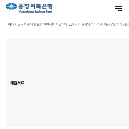
전
체
메
뉴
열
기
아래 서류는 대출에 필요한 일반적인 서류이며, 고객님의 사정에 따라 대출 취급 영업점과 상담 
대
출
신
청
준
비
서
류
표
이
며
제
출
서
류
제출서류
항
목
이
있
습
니
다.