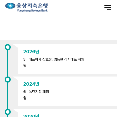
전
체
메
뉴
현
재
~
2026년
2000
년
3
대표이사 장호찬, 임동현 각자대표 취임
탭
내
월
용
시
작
2024년
6
동탄지점 폐점
월
2020년