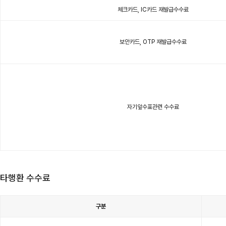
이
있
체크카드, IC카드 재발급수수료
습
니
다.
보안카드, OTP 재발급수수료
자기앞수표관련 수수료
타행환 수수료
구분
타
행