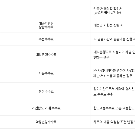
이
며
구
각종 거래상황 확인서
분,
(공인회계사 감사용)
대
상
항
대출기한전
목,
대출금 기한전 상환 시
접
상환수수료
수
시
기,
수
주선수수료
타 금융기관과 공동대출 진행 
수
료
항
목
대리은행으로 지정되어 자금 입
이
대리은행수수료
있
행하는 경우
습
니
다.
PF사업시행자를 위하여 사업타
자문수수료
제반 서비스를 제공하는 경우
참여기관으로서 계약에 명시된
참여수수료
로 수수료 수취
기업한도 거래 수수료
한도약정수수료 또는 약정한도 
약정변경수수료
차주의 대출 약정상 조건 변경