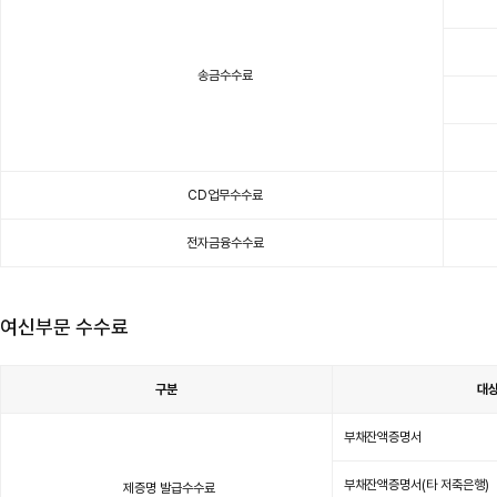
송
금
수
수
료
표
이
송금수수료
며
구
분,
기
준,
수
수
료
항
목
CD업무수수료
이
있
습
니
다.
전자금융수수료
여신부문 수수료
구분
대
대
출
부채잔액증명서
관
련
수
수
료
부채잔액증명서(타 저축은행)
제증명 발급수수료
표