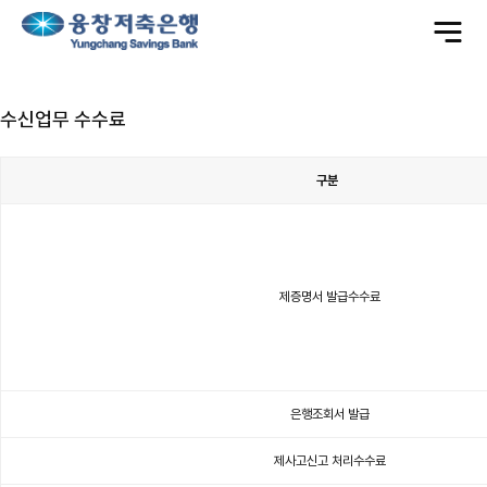
전
체
메
뉴
수신업무 수수료
구분
예
금
관
련
수
수
료
표
이
제증명서 발급수수료
며
구
분,
대
상
항
목,
접
수
시
은행조회서 발급
기,
징
수
금
액
제사고신고 처리수수료
항
목