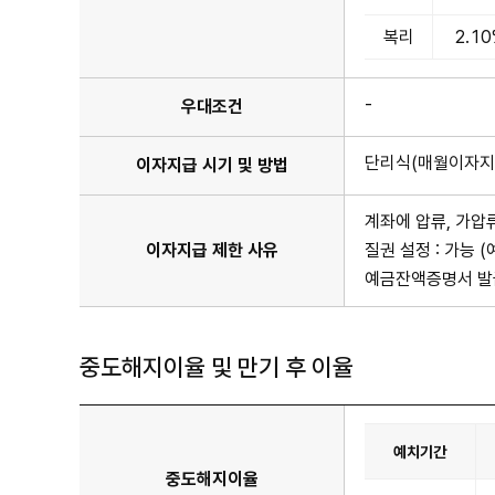
정
보
복리
2.1
표
이
며
기
-
우대조건
간
항
목
단리식(매월이자지
이자지급 시기 및 방법
이
있
습
계좌에 압류, 가압
니
다.
이자지급 제한 사유
질권 설정 : 가능
예금잔액증명서 발급
중도해지이율 및 만기 후 이율
예치기간
중도해지이율
중