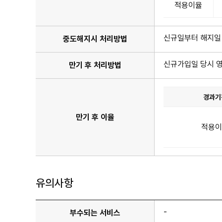
도
적용이율
해
지
이
율
신규일부터 해지일
중도해지시 처리방법
표
이
며
신규가입일 당시 
만기 후 처리방법
예
치
기
간
경과기
항
목
만
이
만기 후 이율
기
있
후
적용이
습
이
니
율
다.
표
이
며
경
유의사항
과
기
간
항
-
부수되는 서비스
목
이