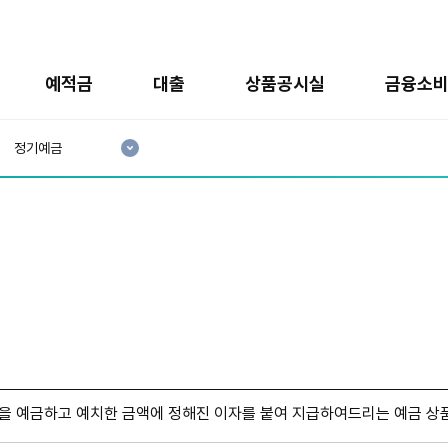
예적금
대출
상품공시실
금융소
현
재
정기예금
3
분
류
:
을 예금하고 예치한 금액에 정해진 이자를 붙여 지급하여드리는 예금 상