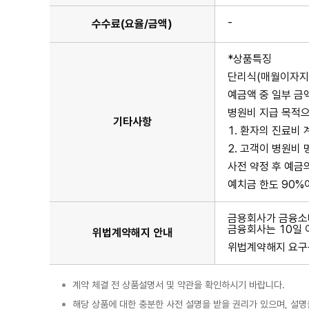
있
습
-
수수료(요율/금액)
니
다.
*상품특징
단리식(매월이자지급
예금액 중 일부 금
병원비 지급 목적으
기타사항
1. 환자의 진료비
2. 고객이 병원비
사전 약정 후 예금
예치금 한도 90%이
금용회사가 금융소
금융회사는 10일 
위법계약해지 안내
위법계약해지 요구는
계약 체결 전 상품설명서 및 약관을 확인하시기 바랍니다.
해당 상품에 대한 충분한 사전 설명을 받을 권리가 있으며, 설명