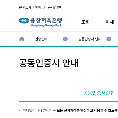
은행소개
마이메뉴
이용시간안내
주
메
조회
이체
뉴
현
현
재
재
홈
인증센터
공동인증서 안내
으
1
2
로
분
분
류
류
:
:
공동인증서 안내
공동인증서란?
공
인터넷상에서 발생하는
모든 전자거래를 안심하고 사용할 수 있도록
동
인
증