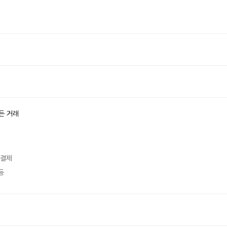
든 거래
 결제
등