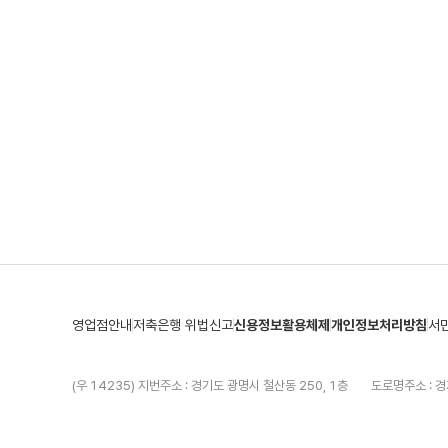
영업점안내
저축은행 위법신고
신용정보활용체제
개인정보처리방침
서
(우 14235) 지번주소 : 경기도 광명시 철산동 250, 1층
도로명주소 : 경
본점 02-2685-0001
분당지점 031-786-0001
개인금융팀 고객센
Copyright(C) 2021 융창저축은행. All Rights Reserved.