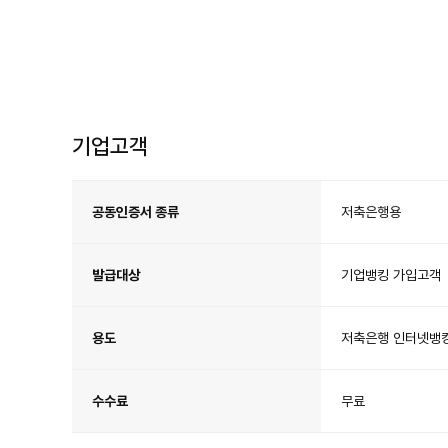
기업고객
기
업
고
공동인증서 종류
저축은행용
객
공
동
인
증
서
발급대상
기업뱅킹 가입고객
안
내
용도
저축은행 인터넷뱅
수수료
무료