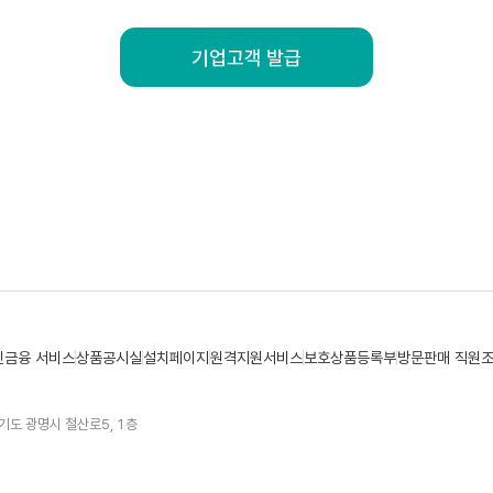
기업고객 발급
민금융 서비스
상품공시실
설치페이지
원격지원서비스
보호상품등록부
방문판매 직원
기도 광명시 철산로5, 1층
터 1522-9119
금융사기 피해예방 안심센터 1544-3061