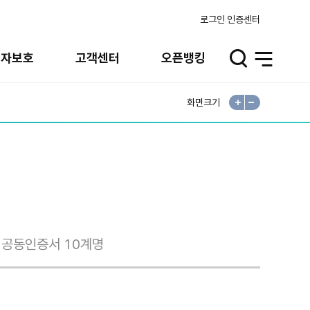
로그인
인증센터
비자보호
고객센터
오픈뱅킹
검
전
색
체
열
메
기
뉴
열
기
화면크기
확
축
대
소
공동인증서 10계명