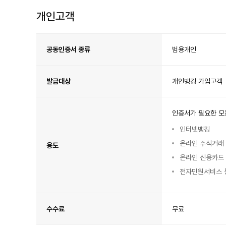
서
란?
개인고객
개
인
고
공동인증서 종류
범용개인
객
공
동
인
증
서
발급대상
개인뱅킹 가입고객
안
내
인증서가 필요한 모
인터넷뱅킹
온라인 주식거래
용도
온라인 신용카드
전자민원서비스 
수수료
무료